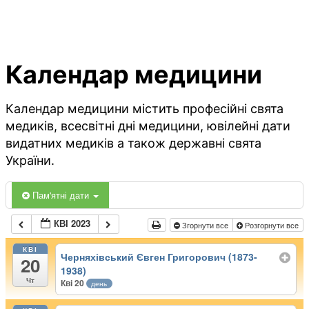
Календар медицини
Календар медицини містить професійні свята
медиків, всесвітні дні медицини, ювілейні дати
видатних медиків а також державні свята
України.
Пам'ятні дати
КВІ 2023
Згорнути все
Розгорнути все
КВІ
Черняхівський Євген Григорович (1873-
20
1938)
Чт
Кві 20
день