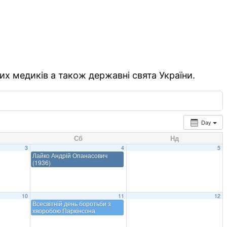
их медиків а також державні свята України.
Day
Сб
Нд
3
4
5
Лайко Андрій Опанасович
(1936)
10
11
12
Всесвітній день боротьби з
хворобою Паркінсона