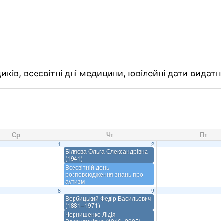
ків, всесвітні дні медицини, ювілейні дати видатн
Ср
Чт
Пт
1
2
Біляєва Ольга Олександрівна
(1941)
Всесвітній день
розповсюдження знань про
аутизм
8
9
Вербицький Федір Васильович
(1881–1971)
Чернишенко Лідія
Валентинівна (1916–2005)