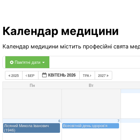
Календар медицини
Календар медицини містить професійні свята меди
Пам'ятні дати
КВІТЕНЬ 2026
2025
БЕР
ТРА
2027
Пн
Вт
6
7
Лісяний Микола Іванович
Всесвітній день здоров’я
(1946)