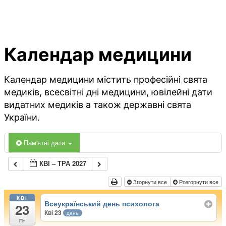
Календар медицини
Календар медицини містить професійні свята
медиків, всесвітні дні медицини, ювілейні дати
видатних медиків а також державні свята
України.
Пам'ятні дати
КВІ – ТРА 2027
Згорнути все
Розгорнути все
КВІ
Всеукраїнський день психолога
23
Кві 23
день
Пт