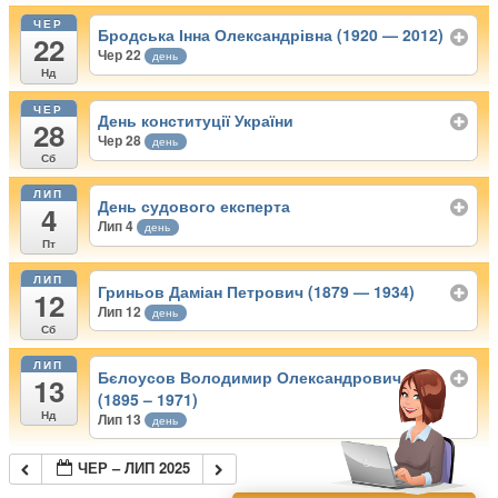
ЧЕР
Бродська Інна Олександрівна (1920 — 2012)
22
Чер 22
день
Нд
ЧЕР
День конституції України
28
Чер 28
день
Сб
ЛИП
День судового експерта
4
Лип 4
день
Пт
ЛИП
Гриньов Даміан Петрович (1879 — 1934)
12
Лип 12
день
Сб
ЛИП
Бєлоусов Володимир Олександрович
13
(1895 – 1971)
Нд
Лип 13
день
ЧЕР – ЛИП 2025