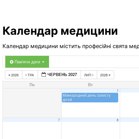
Календар медицини
Календар медицини містить професійні свята меди
Пам'ятні дати
ЧЕРВЕНЬ 2027
2026
ТРА
ЛИП
2028
Пн
Вт
1
Міжнародний день захисту
дітей
7
8