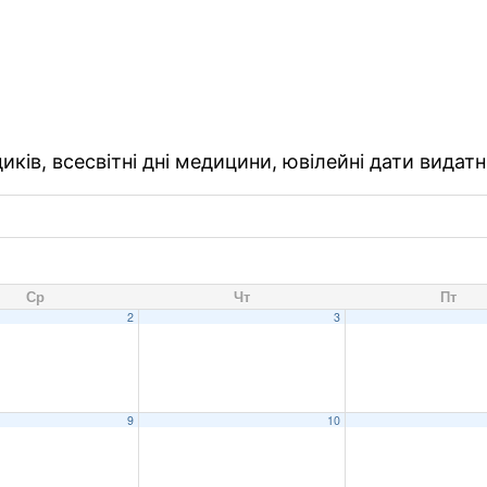
ків, всесвітні дні медицини, ювілейні дати видатн
Ср
Чт
Пт
2
3
9
10