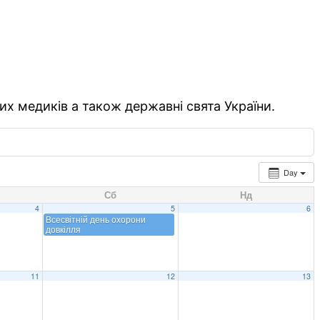
их медиків а також державні свята України.
Day
Сб
Нд
4
5
6
Всесвітній день охорони
довкілля
11
12
13