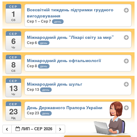
СЕР
Всесвітній тиждень підтримки грудного
1
вигодовування
Сб
Сер 1 – Сер 7
день
СЕР
Міжнародний день “Лікарі світу за мир”
6
Сер 6
день
Чт
СЕР
Міжнародний день офтальмології
8
Сер 8
день
Сб
СЕР
Міжнародний день шульг
13
Сер 13
день
Чт
СЕР
День Державного Прапора України
23
Сер 23
день
Нд
ЛИП – СЕР 2026