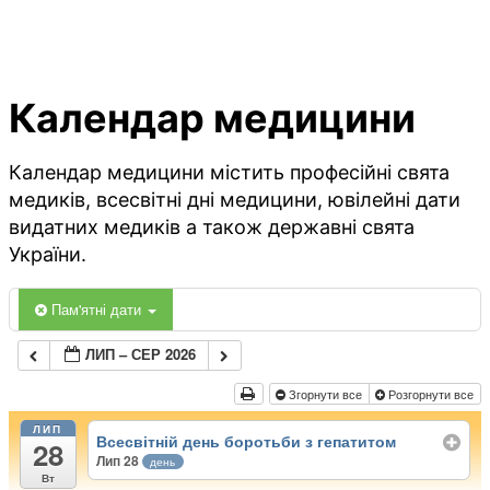
Календар медицини
Календар медицини містить професійні свята
медиків, всесвітні дні медицини, ювілейні дати
видатних медиків а також державні свята
України.
Пам'ятні дати
ЛИП – СЕР 2026
Згорнути все
Розгорнути все
ЛИП
Всесвітній день боротьби з гепатитом
28
Лип 28
день
Вт