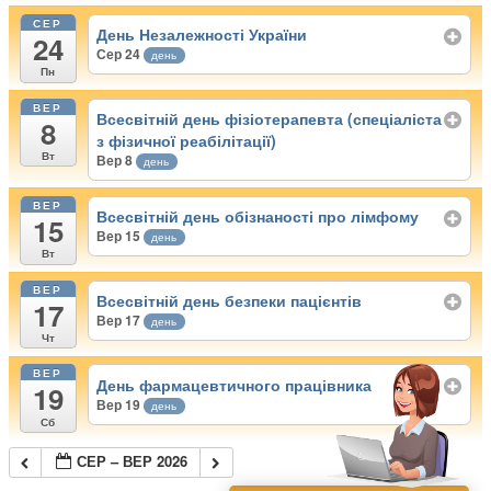
СЕР
День Незалежності України
24
Сер 24
день
Пн
ВЕР
Всесвітній день фізіотерапевта (спеціаліста
8
з фізичної реабілітації)
Вт
Вер 8
день
ВЕР
Всесвітній день обізнаності про лімфому
15
Вер 15
день
Вт
ВЕР
Всесвітній день безпеки пацієнтів
17
Вер 17
день
Чт
ВЕР
День фармацевтичного працівника
19
Вер 19
день
Сб
СЕР – ВЕР 2026