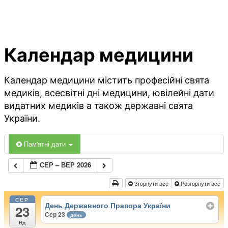
Календар медицини
Календар медицини містить професійні свята
медиків, всесвітні дні медицини, ювілейні дати
видатних медиків а також державні свята
України.
Пам'ятні дати
СЕР – ВЕР 2026
Згорнути все
Розгорнути все
СЕР
День Державного Прапора України
23
Сер 23
день
Нд