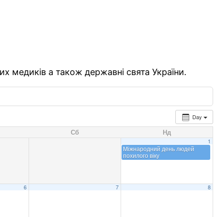
их медиків а також державні свята України.
Day
Сб
Нд
1
Міжнародний день людей
похилого віку
6
7
8