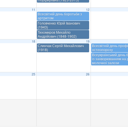
11
12
Всесвітній день боротьби з
артритом
Головченко Юрій Іванович
(1943)
Тихомиров Михайло
Андрійович (1848-1902)
18
19
Слинчак Сергій Михайлович
Всесвітній день проф
(1918)
остеопорозу
Всеукраїнський день 
із захворюванням на 
молочної залози
25
26