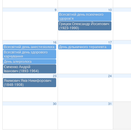
9
10
Всесвітній день психічного
здоров’я
Грицюк Олександр Йосипович
(1923-1990)
16
17
Всесвітній день анестезіолога
День дільничного терапевта
Всесвітній день здорового
харчування
День алерголога
Ємченко Андрій
Іванович (1893-1964)
23
24
Якимович Яків Никифорович
(1848-1908)
30
31