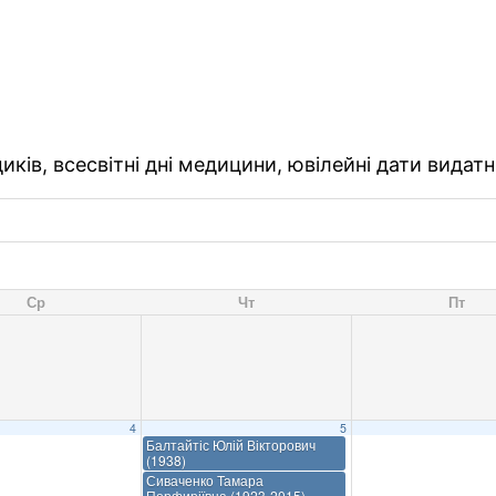
ків, всесвітні дні медицини, ювілейні дати видатн
Ср
Чт
Пт
4
5
Балтайтіс Юлій Вікторович
(1938)
Сиваченко Тамара
Порфиріївна (1923-2015)