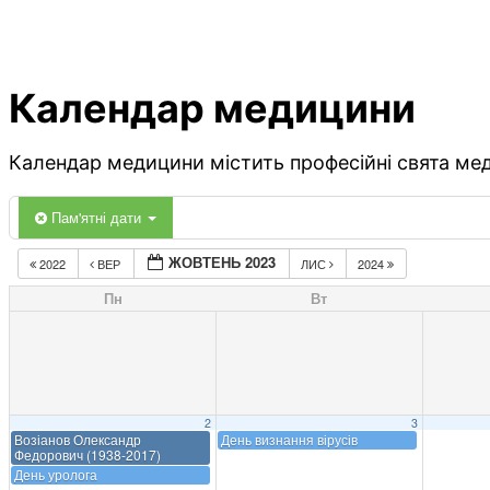
Календар медицини
Календар медицини містить професійні свята меди
Пам'ятні дати
ЖОВТЕНЬ 2023
2022
ВЕР
ЛИС
2024
Пн
Вт
2
3
Возіанов Олександр
День визнання вірусів
Федорович (1938-2017)
День уролога