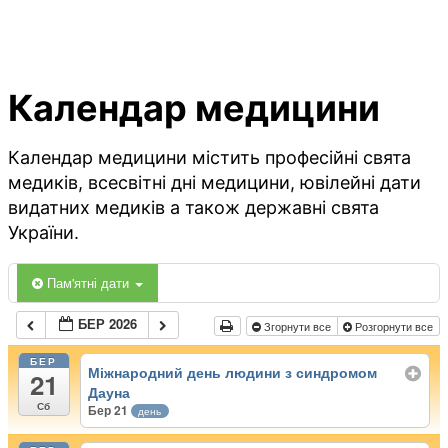
Календар медицини
Календар медицини містить професійні свята
медиків, всесвітні дні медицини, ювілейні дати
видатних медиків а також державні свята
України.
Пам'ятні дати
БЕР 2026
Згорнути все
Розгорнути все
БЕР
Міжнародний день людини з синдромом
21
Дауна
Сб
Бер 21
день