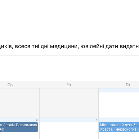
ків, всесвітні дні медицини, ювілейні дати видатн
Ср
Чт
Пт
6
7
о Леонід Васильович
Міжнародний день Че
04)
Хреста і Червоного П