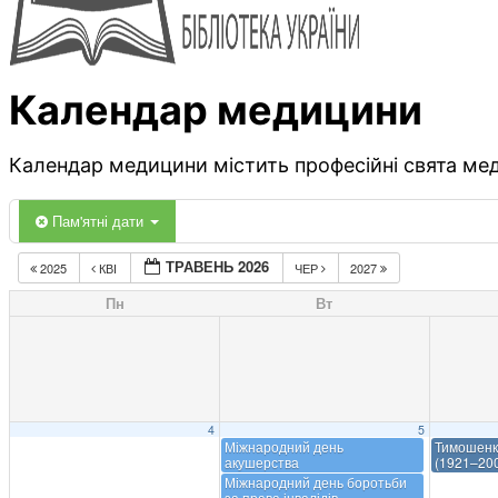
Календар медицини
Календар медицини містить професійні свята меди
Пам'ятні дати
ТРАВЕНЬ 2026
2025
КВІ
ЧЕР
2027
Пн
Вт
4
5
Міжнародний день
Тимошенк
акушерства
(1921–20
Міжнародний день боротьби
за права інвалідів