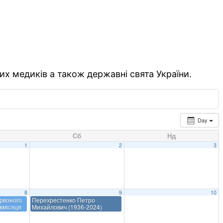
их медиків а також державні свята України.
Day
Сб
Нд
1
2
3
8
9
10
рвоного
Перехрестенко Петро
івмісяця
Михайлович (1936-2024)