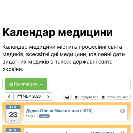
Календар медицини
Календар медицини містить професійні свята
медиків, всесвітні дні медицини, ювілейні дати
видатних медиків а також державні свята
України.
Пам'ятні дати
ЧЕР 2023
Згорнути все
Розгорнути все
ЧЕР
Дудко Олена Максимівна (1923)
23
Чер 23
день
Пт
ЧЕР