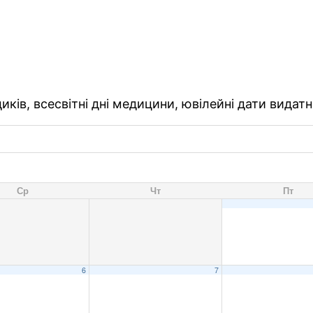
ків, всесвітні дні медицини, ювілейні дати видатн
Ср
Чт
Пт
6
7