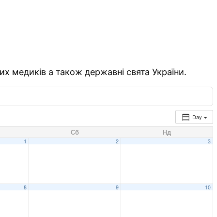
их медиків а також державні свята України.
Day
Сб
Нд
1
2
3
8
9
10