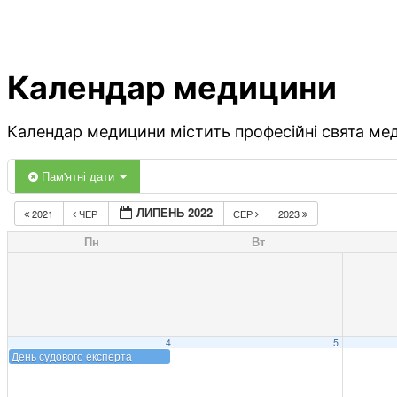
Календар медицини
Календар медицини містить професійні свята меди
Пам'ятні дати
ЛИПЕНЬ 2022
2021
ЧЕР
СЕР
2023
Пн
Вт
4
5
День судового експерта