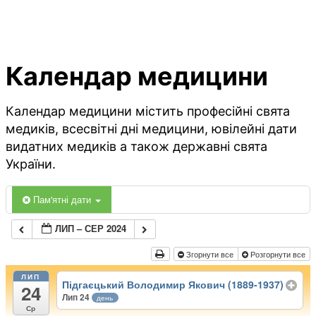
Календар медицини
Календар медицини містить професійні свята
медиків, всесвітні дні медицини, ювілейні дати
видатних медиків а також державні свята
України.
Пам'ятні дати
ЛИП – СЕР 2024
Згорнути все
Розгорнути все
ЛИП
Підгаєцький Володимир Якович (1889-1937)
24
Лип 24
день
Ср