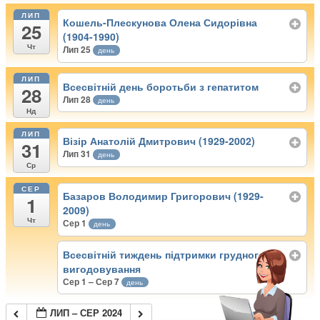
ЛИП
Кошель-Плескунова Олена Сидорівна
25
(1904-1990)
Чт
Лип 25
день
ЛИП
Всесвітній день боротьби з гепатитом
28
Лип 28
день
Нд
ЛИП
Візір Анатолій Дмитрович (1929-2002)
31
Лип 31
день
Ср
СЕР
Базаров Володимир Григорович (1929-
1
2009)
Чт
Сер 1
день
Всесвітній тиждень підтримки грудного
вигодовування
Сер 1 – Сер 7
день
ЛИП – СЕР 2024