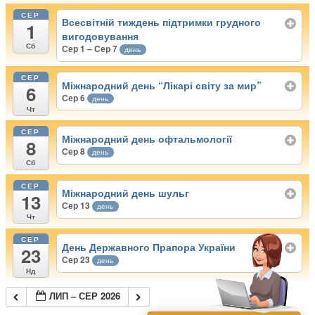
СЕР
Всесвітній тиждень підтримки грудного
1
вигодовування
Сб
Сер 1 – Сер 7
день
СЕР
Міжнародний день “Лікарі світу за мир”
6
Сер 6
день
Чт
СЕР
Міжнародний день офтальмології
8
Сер 8
день
Сб
СЕР
Міжнародний день шульг
13
Сер 13
день
Чт
СЕР
День Державного Прапора України
23
Сер 23
день
Нд
ЛИП – СЕР 2026