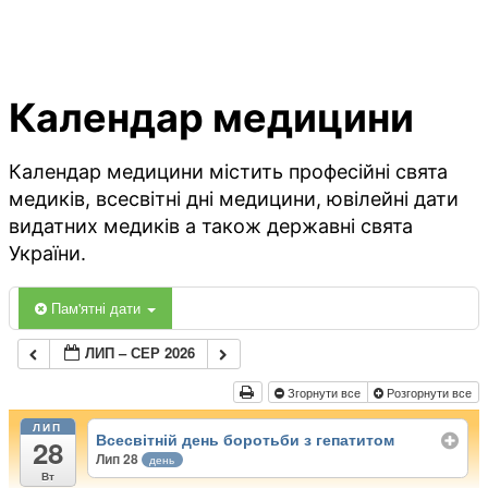
Календар медицини
Календар медицини містить професійні свята
медиків, всесвітні дні медицини, ювілейні дати
видатних медиків а також державні свята
України.
Пам'ятні дати
ЛИП – СЕР 2026
Згорнути все
Розгорнути все
ЛИП
Всесвітній день боротьби з гепатитом
28
Лип 28
день
Вт