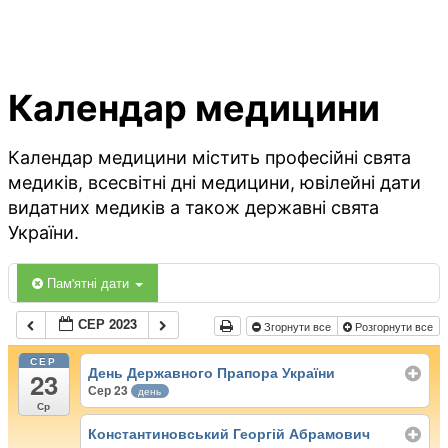
Календар медицини
Календар медицини містить професійні свята
медиків, всесвітні дні медицини, ювілейні дати
видатних медиків а також державні свята
України.
Пам'ятні дати
СЕР 2023
Згорнути все
Розгорнути все
СЕР
День Державного Прапора України
23
Сер 23
день
Ср
Константиновський Георгій Абрамович