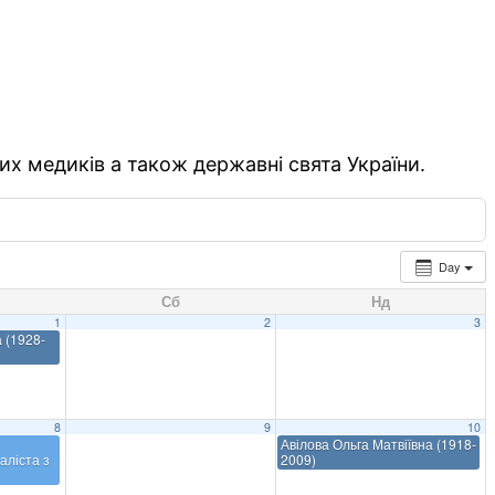
их медиків а також державні свята України.
Day
Сб
Нд
1
2
3
 (1928-
8
9
10
Авілова Ольга Матвіївна (1918-
аліста з
2009)