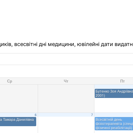
ків, всесвітні дні медицини, ювілейні дати видатн
Ср
Чт
Пт
Бутенко Зоя Андріївна
2001)
6
7
а Тамара Данилівна
Всесвітній день
фізіотерапевта (спеці
фізичної реабілітації)