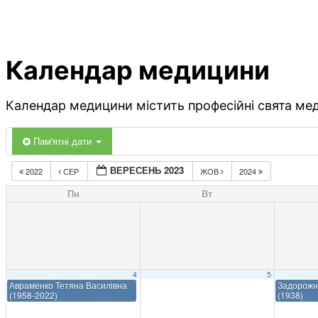
Календар медицини
Календар медицини містить професійні свята меди
Пам'ятні дати
ВЕРЕСЕНЬ 2023
2022
СЕР
ЖОВ
2024
Пн
Вт
4
5
Авраменко Тетяна Василівна
Задорожн
(1958-2022)
(1938)