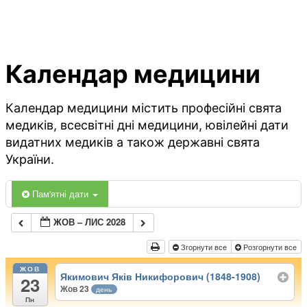
Календар медицини
Календар медицини містить професійні свята
медиків, всесвітні дні медицини, ювілейні дати
видатних медиків а також державні свята
України.
Пам'ятні дати
ЖОВ – ЛИС 2028
Згорнути все
Розгорнути все
ЖОВ
Якимович Яків Никифорович (1848-1908)
23
Жов 23
день
Пн