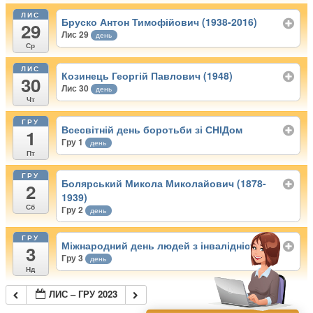
ЛИС
Бруско Антон Тимофійович (1938-2016)
29
Лис 29
день
Ср
ЛИС
Козинець Георгій Павлович (1948)
30
Лис 30
день
Чт
ГРУ
Всесвітній день боротьби зі СНІДом
1
Гру 1
день
Пт
ГРУ
Болярський Микола Миколайович (1878-
2
1939)
Сб
Гру 2
день
ГРУ
Міжнародний день людей з інвалідністю
3
Гру 3
день
Нд
ЛИС – ГРУ 2023