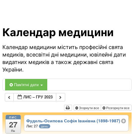
Календар медицини
Календар медицини містить професійні свята
медиків, всесвітні дні медицини, ювілейні дати
видатних медиків а також державні свята
України.
Пам'ятні дати
ЛИС – ГРУ 2023
Згорнути все
Розгорнути все
ЛИС
Фудель-Осипова Софія Іванівна (1898-1987)
27
Лис 27
день
Пн