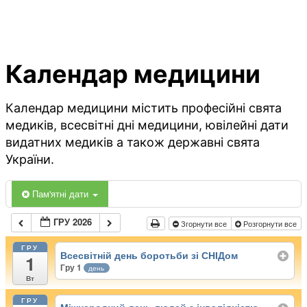
Календар медицини
Календар медицини містить професійні свята
медиків, всесвітні дні медицини, ювілейні дати
видатних медиків а також державні свята
України.
Пам'ятні дати
ГРУ 2026
Згорнути все
Розгорнути все
ГРУ
Всесвітній день боротьби зі СНІДом
1
Гру 1
день
Вт
ГРУ