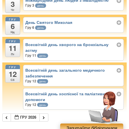
Міжнародний день людей з інвалідністю
3
Гру 3
день
Чт
ГРУ
День Святого Миколая
6
Гру 6
день
Нд
ГРУ
Всесвітній день хворого на бронхіальну
11
астму
Пт
Гру 11
день
ГРУ
Всесвітній день загального медичного
12
забезпечення
Сб
Гру 12
день
Всесвітній день хоспісної та паліативної
допомоги
Гру 12
день
ГРУ 2026