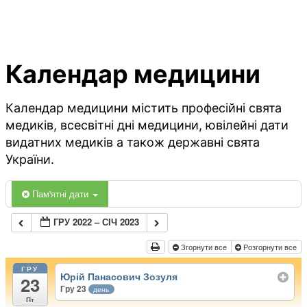
Календар медицини
Календар медицини містить професійні свята
медиків, всесвітні дні медицини, ювілейні дати
видатних медиків а також державні свята
України.
Пам'ятні дати
ГРУ 2022 – СІЧ 2023
Згорнути все
Розгорнути все
ГРУ
Юрій Панасович Зозуля
23
Гру 23
день
Пт