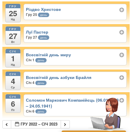
ГРУ
Різдво Христове
25
Гру 25
день
Нд
ГРУ
Луї Пастер
27
Гру 27
день
Вт
СІЧ
Всесвітній день миру
1
Січ 1
день
Нд
СІЧ
Всесвітній день азбуки Брайля
4
Січ 4
день
Ср
СІЧ
Соломон Маркович Компанійєць (06.01.1873
6
– 24.05.1941)
Пт
Січ 6
день
ГРУ 2022 – СІЧ 2023