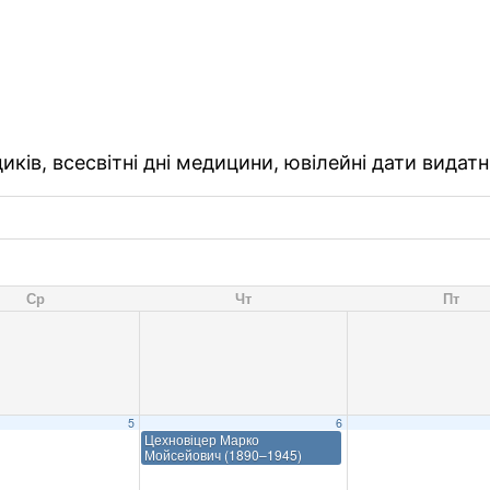
ків, всесвітні дні медицини, ювілейні дати видатн
Ср
Чт
Пт
5
6
Цехновіцер Марко
Мойсейович (1890–1945)