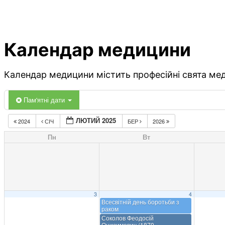
Календар медицини
Календар медицини містить професійні свята меди
Пам'ятні дати
ЛЮТИЙ 2025
2024
СІЧ
БЕР
2026
Пн
Вт
3
4
Всесвітній день боротьби з
раком
Соколов Феодосій
Онисимович (1870-