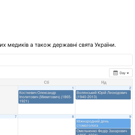
их медиків а також державні свята України.
Day
Сб
Нд
1
2
Косткевич Олександр
Волянський Юрій Леонідович
Іполитович (Микитович) (1865-
(1940-2013)
1921)
7
8
9
Міжнародний день
стоматолога
Омельченко Федір Захарович
(1865–1924)