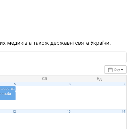
их медиків а також державні свята України.
Day
Сб
Нд
5
6
7
ушерства
ротьби
12
13
14