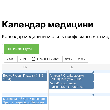
Календар медицини
Календар медицини містить професійні свята меди
Пам'ятні дати
ТРАВЕНЬ 2023
2022
КВІ
ЧЕР
2024
Пн
Вт
1
2
Борис Якович Падалка (1883-
Анатолій Станіславович
1964)
Свінціцький (1948-2020)
Георгій Йосипович
Бурчинський (1908-1993)
8
9
Міжнародний день Червоного
Хреста і Червоного Півмісяця