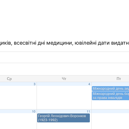
ків, всесвітні дні медицини, ювілейні дати видатн
Ср
Чт
Пт
3
4
Міжнародний день ак
Міжнародний день бо
за права інвалідів
10
11
Георгій Леонідович Воронков
(1923-1992)