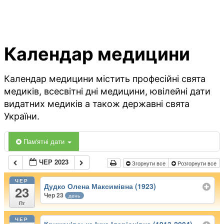
Календар медицини
Календар медицини містить професійні свята
медиків, всесвітні дні медицини, ювілейні дати
видатних медиків а також державні свята
України.
Пам'ятні дати
ЧЕР 2023
Згорнути все
Розгорнути все
ЧЕР
Дудко Олена Максимівна (1923)
23
Чер 23
день
Пт
ЧЕР