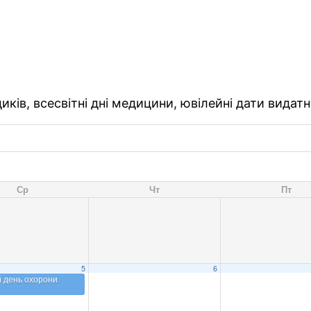
ків, всесвітні дні медицини, ювілейні дати видатн
Ср
Чт
Пт
5
6
й день охорони