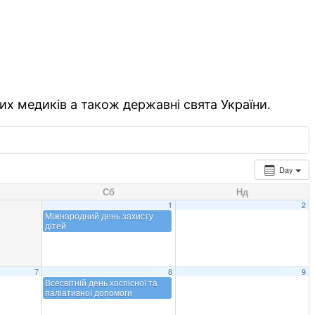
их медиків а також державні свята України.
Day
Сб
Нд
1
2
Міжнародний день захисту
дітей
7
8
9
Всесвітній день хоспісної та
паліативної допомоги