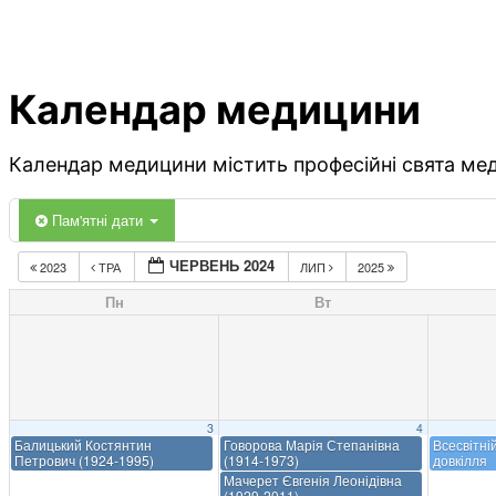
Календар медицини
Календар медицини містить професійні свята меди
Пам'ятні дати
ЧЕРВЕНЬ 2024
2023
ТРА
ЛИП
2025
Пн
Вт
3
4
Балицький Костянтин
Говорова Марія Степанівна
Всесвітні
Петрович (1924-1995)
(1914-1973)
довкілля
Мачерет Євгенія Леонідівна
(1929-2011)