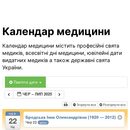
Календар медицини
Календар медицини містить професійні свята
медиків, всесвітні дні медицини, ювілейні дати
видатних медиків а також державні свята
України.
Пам'ятні дати
ЧЕР – ЛИП 2025
Згорнути все
Розгорнути все
ЧЕР
Бродська Інна Олександрівна (1920 — 2012)
22
Чер 22
день
Нд