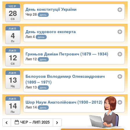
ЧЕР
День конституції України
28
Чер 28
день
Сб
ЛИП
День судового експерта
4
Лип 4
день
Пт
ЛИП
Гриньов Даміан Петрович (1879 — 1934)
12
Лип 12
день
Сб
ЛИП
Бєлоусов Володимир Олександрович
13
(1895 – 1971)
Нд
Лип 13
день
ЛИП
Шор Наум Анатолійович (1930 – 2012)
14
Лип 14
день
Пн
ЧЕР – ЛИП 2025