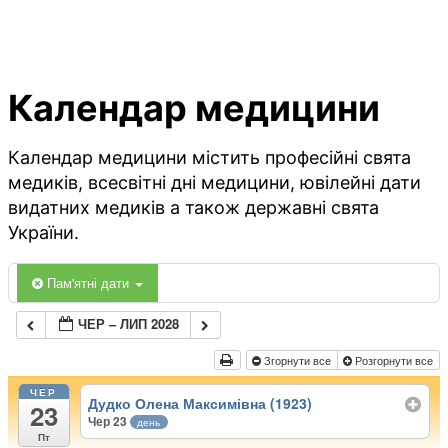
Календар медицини
Календар медицини містить професійні свята
медиків, всесвітні дні медицини, ювілейні дати
видатних медиків а також державні свята
України.
Пам'ятні дати
ЧЕР – ЛИП 2028
Згорнути все
Розгорнути все
ЧЕР
Дудко Олена Максимівна (1923)
23
Чер 23
день
Пт