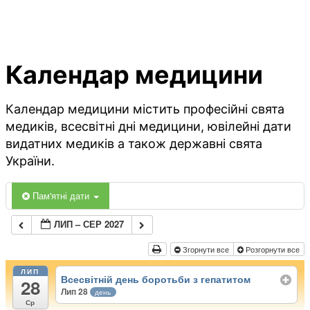
Календар медицини
Календар медицини містить професійні свята
медиків, всесвітні дні медицини, ювілейні дати
видатних медиків а також державні свята
України.
Пам'ятні дати
ЛИП – СЕР 2027
Згорнути все
Розгорнути все
ЛИП
Всесвітній день боротьби з гепатитом
28
Лип 28
день
Ср