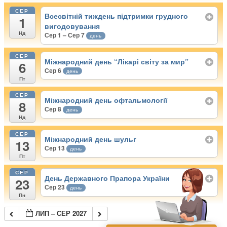
СЕР
Всесвітній тиждень підтримки грудного
1
вигодовування
Нд
Сер 1 – Сер 7
день
СЕР
Міжнародний день “Лікарі світу за мир”
6
Сер 6
день
Пт
СЕР
Міжнародний день офтальмології
8
Сер 8
день
Нд
СЕР
Міжнародний день шульг
13
Сер 13
день
Пт
СЕР
День Державного Прапора України
23
Сер 23
день
Пн
ЛИП – СЕР 2027