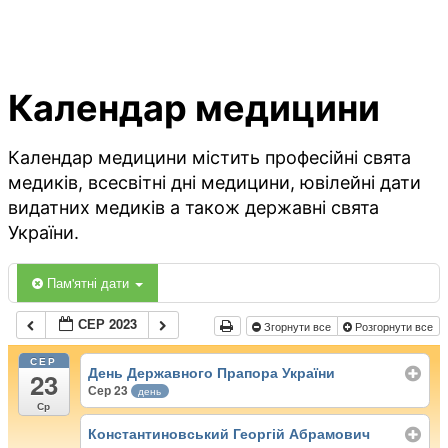
Календар медицини
Календар медицини містить професійні свята
медиків, всесвітні дні медицини, ювілейні дати
видатних медиків а також державні свята
України.
Пам'ятні дати
СЕР 2023
Згорнути все
Розгорнути все
СЕР
День Державного Прапора України
23
Сер 23
день
Ср
Константиновський Георгій Абрамович