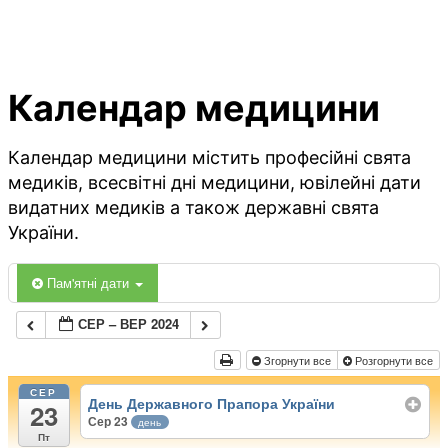
Календар медицини
Календар медицини містить професійні свята
медиків, всесвітні дні медицини, ювілейні дати
видатних медиків а також державні свята
України.
Пам'ятні дати
СЕР – ВЕР 2024
Згорнути все
Розгорнути все
СЕР
День Державного Прапора України
23
Сер 23
день
Пт