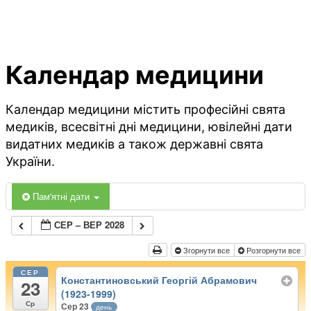
Календар медицини
Календар медицини містить професійні свята
медиків, всесвітні дні медицини, ювілейні дати
видатних медиків а також державні свята
України.
Пам'ятні дати
СЕР – ВЕР 2028
Згорнути все
Розгорнути все
СЕР
Константиновський Георгій Абрамович
23
(1923-1999)
Ср
Сер 23
день