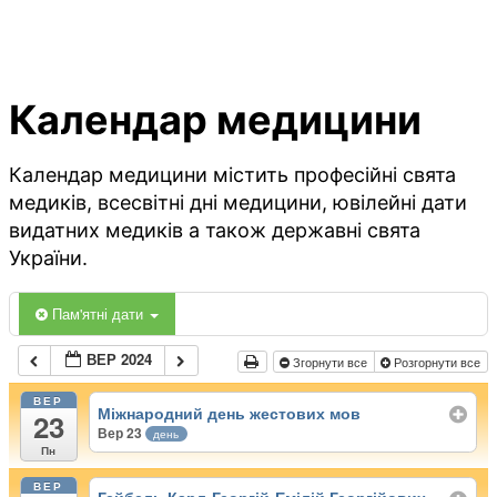
Календар медицини
Календар медицини містить професійні свята
медиків, всесвітні дні медицини, ювілейні дати
видатних медиків а також державні свята
України.
Пам'ятні дати
ВЕР 2024
Згорнути все
Розгорнути все
ВЕР
Міжнародний день жестових мов
23
Вер 23
день
Пн
ВЕР