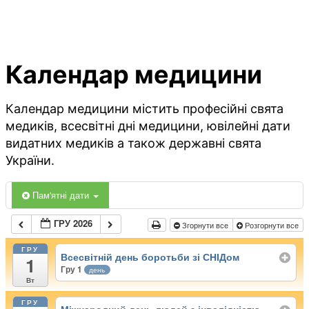
Календар медицини
Календар медицини містить професійні свята
медиків, всесвітні дні медицини, ювілейні дати
видатних медиків а також державні свята
України.
Пам'ятні дати
ГРУ 2026
Згорнути все
Розгорнути все
ГРУ
Всесвітній день боротьби зі СНІДом
1
Гру 1
день
Вт
ГРУ