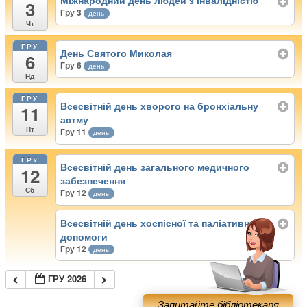
Міжнародний день людей з інвалідністю
3
Гру 3
день
Чт
ГРУ
День Святого Миколая
6
Гру 6
день
Нд
ГРУ
Всесвітній день хворого на бронхіальну
11
астму
Пт
Гру 11
день
ГРУ
Всесвітній день загального медичного
12
забезпечення
Сб
Гру 12
день
Всесвітній день хоспісної та паліативної
допомоги
Гру 12
день
ГРУ 2026