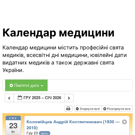
Календар медицини
Календар медицини містить професійні свята
медиків, всесвітні дні медицини, ювілейні дати
видатних медиків а також державні свята
України.
Пам'ятні дати
ГРУ 2025 – СІЧ 2026
Згорнути все
Розгорнути все
ГРУ
Коломійцев Андрій Костянтинович (1930 —
23
2010)
Вт
Гру 23
день