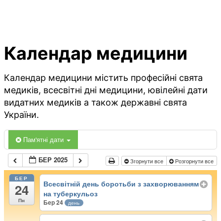
Календар медицини
Календар медицини містить професійні свята
медиків, всесвітні дні медицини, ювілейні дати
видатних медиків а також державні свята
України.
Пам'ятні дати
БЕР 2025
Згорнути все
Розгорнути все
БЕР
Всесвітній день боротьби з захворюванням
24
на туберкульоз
Пн
Бер 24
день