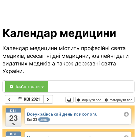
Календар медицини
Календар медицини містить професійні свята
медиків, всесвітні дні медицини, ювілейні дати
видатних медиків а також державні свята
України.
Пам'ятні дати
КВІ 2021
Згорнути все
Розгорнути все
КВІ
Всеукраїнський день психолога
23
Кві 23
день
Пт
КВІ