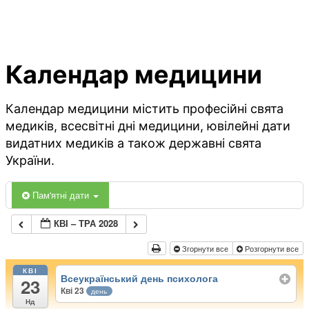
Календар медицини
Календар медицини містить професійні свята
медиків, всесвітні дні медицини, ювілейні дати
видатних медиків а також державні свята
України.
Пам'ятні дати
КВІ – ТРА 2028
Згорнути все
Розгорнути все
КВІ
Всеукраїнський день психолога
23
Кві 23
день
Нд