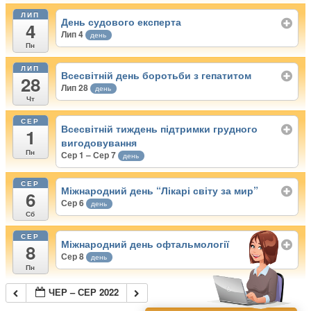
ЛИП
День судового експерта
4
Лип 4
день
Пн
ЛИП
Всесвітній день боротьби з гепатитом
28
Лип 28
день
Чт
СЕР
Всесвітній тиждень підтримки грудного
1
вигодовування
Пн
Сер 1 – Сер 7
день
СЕР
Міжнародний день “Лікарі світу за мир”
6
Сер 6
день
Сб
СЕР
Міжнародний день офтальмології
8
Сер 8
день
Пн
ЧЕР – СЕР 2022