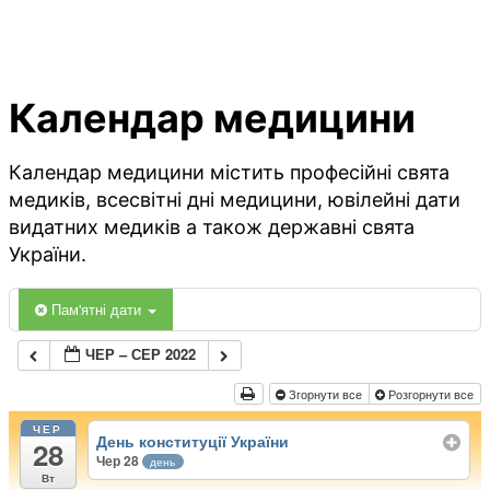
Календар медицини
Календар медицини містить професійні свята
медиків, всесвітні дні медицини, ювілейні дати
видатних медиків а також державні свята
України.
Пам'ятні дати
ЧЕР – СЕР 2022
Згорнути все
Розгорнути все
ЧЕР
День конституції України
28
Чер 28
день
Вт