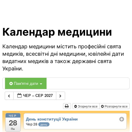
Календар медицини
Календар медицини містить професійні свята
медиків, всесвітні дні медицини, ювілейні дати
видатних медиків а також державні свята
України.
Пам'ятні дати
ЧЕР – СЕР 2027
Згорнути все
Розгорнути все
ЧЕР
День конституції України
28
Чер 28
день
Пн