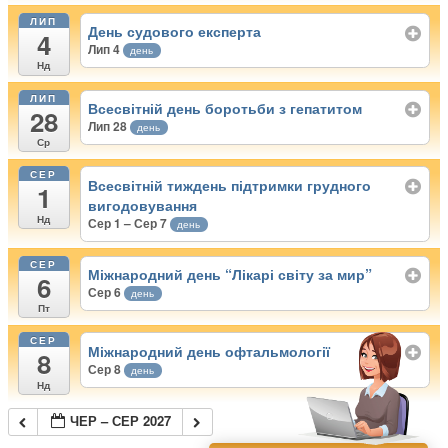
ЛИП
День судового експерта
4
Лип 4
день
Нд
ЛИП
Всесвітній день боротьби з гепатитом
28
Лип 28
день
Ср
СЕР
Всесвітній тиждень підтримки грудного
1
вигодовування
Нд
Сер 1 – Сер 7
день
СЕР
Міжнародний день “Лікарі світу за мир”
6
Сер 6
день
Пт
СЕР
Міжнародний день офтальмології
8
Сер 8
день
Нд
ЧЕР – СЕР 2027