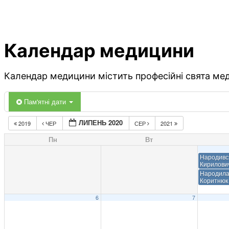
Календар медицини
Календар медицини містить професійні свята меди
Пам'ятні дати
ЛИПЕНЬ 2020
2019
ЧЕР
СЕР
2021
Пн
Вт
Народивс
Кирилови
Народилас
Коритнюк
6
7