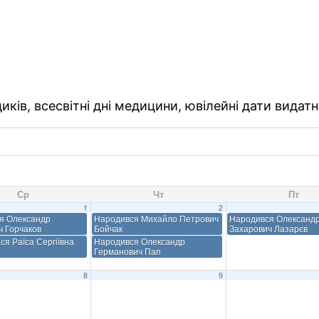
ків, всесвітні дні медицини, ювілейні дати видатн
Ср
Чт
Пт
1
2
я Олександр
Народився Михайло Петрович
Народився Олександ
ч Горчаков
Бойчак
Захарович Лазарєв
я Раїса Сергіївна
Народився Олександр
Германович Пап
8
9