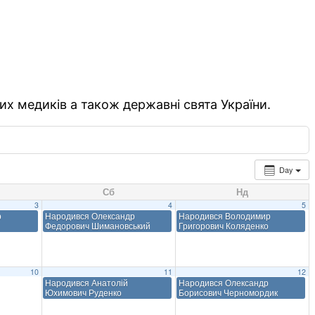
их медиків а також державні свята України.
Day
Сб
Нд
3
4
5
р
Народився Олександр
Народився Володимир
Федорович Шимановський
Григорович Коляденко
10
11
12
Народився Анатолій
Народився Олександр
Юхимович Руденко
Борисович Черномордик