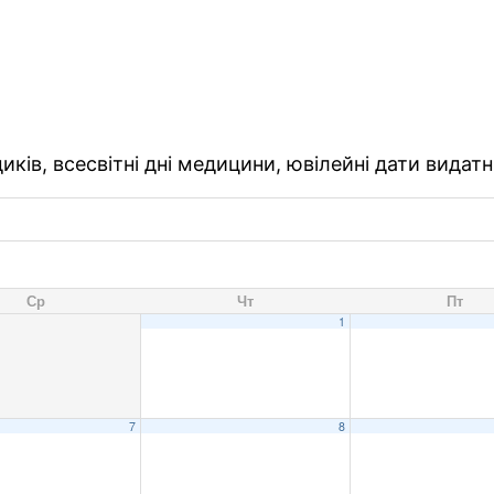
ків, всесвітні дні медицини, ювілейні дати видатн
Ср
Чт
Пт
1
7
8