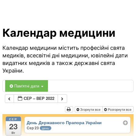
Календар медицини
Календар медицини містить професійні свята
медиків, всесвітні дні медицини, ювілейні дати
видатних медиків а також державні свята
України.
Пам'ятні дати
СЕР – ВЕР 2022
Згорнути все
Розгорнути все
СЕР
День Державного Прапора України
23
Сер 23
день
Вт