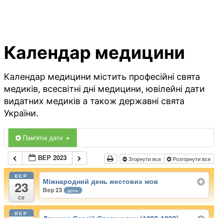
Календар медицини
Календар медицини містить професійні свята
медиків, всесвітні дні медицини, ювілейні дати
видатних медиків а також державні свята
України.
Пам'ятні дати
ВЕР 2023
Згорнути все
Розгорнути все
ВЕР
Міжнародний день жестових мов
23
Вер 23
день
Сб
ВЕР