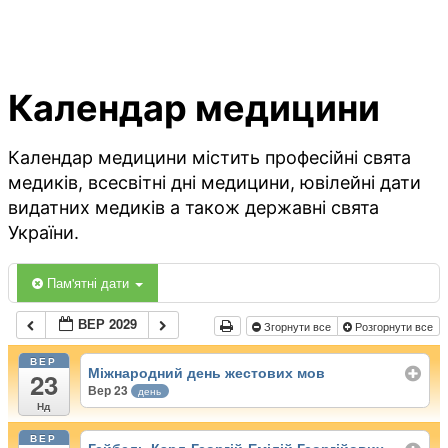
Календар медицини
Календар медицини містить професійні свята
медиків, всесвітні дні медицини, ювілейні дати
видатних медиків а також державні свята
України.
Пам'ятні дати
ВЕР 2029
Згорнути все
Розгорнути все
ВЕР
Міжнародний день жестових мов
23
Вер 23
день
Нд
ВЕР