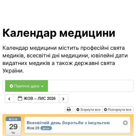
Календар медицини
Календар медицини містить професійні свята
медиків, всесвітні дні медицини, ювілейні дати
видатних медиків а також державні свята
України.
Пам'ятні дати
ЖОВ – ЛИС 2026
Згорнути все
Розгорнути все
ЖОВ
Всесвітній день боротьби з інсультом
29
Жов 29
день
Чт