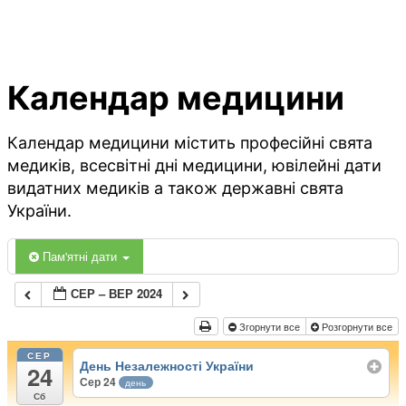
Календар медицини
Календар медицини містить професійні свята
медиків, всесвітні дні медицини, ювілейні дати
видатних медиків а також державні свята
України.
Пам'ятні дати
СЕР – ВЕР 2024
Згорнути все
Розгорнути все
СЕР
День Незалежності України
24
Сер 24
день
Сб