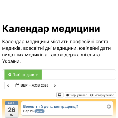
Календар медицини
Календар медицини містить професійні свята
медиків, всесвітні дні медицини, ювілейні дати
видатних медиків а також державні свята
України.
Пам'ятні дати
ВЕР – ЖОВ 2025
Згорнути все
Розгорнути все
ВЕР
Всесвітній день контрацепції
26
Вер 26
день
Пт