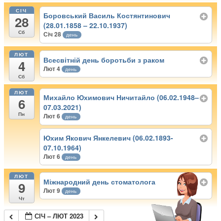
СІЧ
Боровський Василь Костянтинович
28
(28.01.1858 – 22.10.1937)
Сб
Січ 28
день
ЛЮТ
Всесвітній день боротьби з раком
4
Лют 4
день
Сб
ЛЮТ
Михайло Юхимович Ничитайло (06.02.1948–
6
07.03.2021)
Пн
Лют 6
день
Юхим Якович Янкелевич (06.02.1893-
07.10.1964)
Лют 6
день
ЛЮТ
Міжнародний день стоматолога
9
Лют 9
день
Чт
СІЧ – ЛЮТ 2023