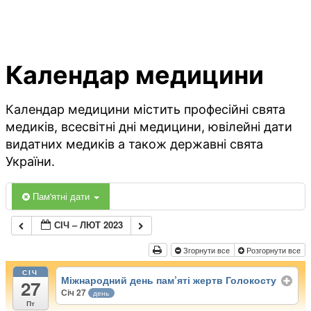
Календар медицини
Календар медицини містить професійні свята
медиків, всесвітні дні медицини, ювілейні дати
видатних медиків а також державні свята
України.
Пам'ятні дати
СІЧ – ЛЮТ 2023
Згорнути все
Розгорнути все
СІЧ
Міжнародний день пам’яті жертв Голокосту
27
Січ 27
день
Пт