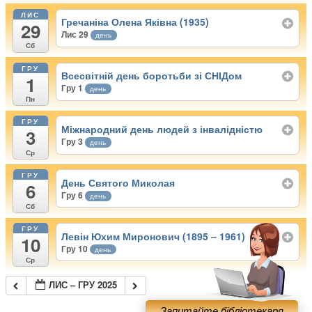
ЛИС
Гречаніна Олена Яківна (1935)
29
Лис 29
день
Сб
ГРУ
Всесвітній день боротьби зі СНІДом
1
Гру 1
день
Пн
ГРУ
Міжнародний день людей з інвалідністю
3
Гру 3
день
Ср
ГРУ
День Святого Миколая
6
Гру 6
день
Сб
ГРУ
Левін Юхим Миронович (1895 – 1961)
10
Гру 10
день
Ср
ЛИС – ГРУ 2025