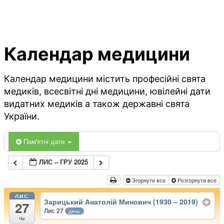
Календар медицини
Календар медицини містить професійні свята
медиків, всесвітні дні медицини, ювілейні дати
видатних медиків а також державні свята
України.
Пам'ятні дати
ЛИС – ГРУ 2025
Згорнути все
Розгорнути все
ЛИС
Зарицький Анатолій Минович (1930 – 2019)
27
Лис 27
день
Чт