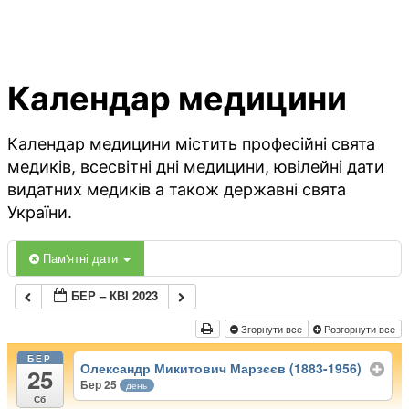
Календар медицини
Календар медицини містить професійні свята
медиків, всесвітні дні медицини, ювілейні дати
видатних медиків а також державні свята
України.
Пам'ятні дати
БЕР – КВІ 2023
Згорнути все
Розгорнути все
БЕР
Олександр Микитович Марзєєв (1883-1956)
25
Бер 25
день
Сб