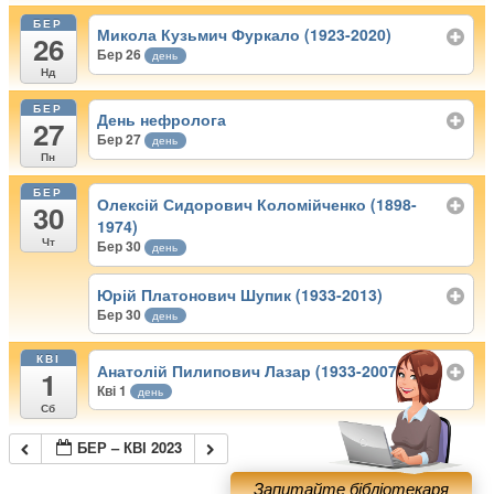
БЕР
Микола Кузьмич Фуркало (1923-2020)
26
Бер 26
день
Нд
БЕР
День нефролога
27
Бер 27
день
Пн
БЕР
Олексій Сидорович Коломійченко (1898-
30
1974)
Чт
Бер 30
день
Юрій Платонович Шупик (1933-2013)
Бер 30
день
КВІ
Анатолій Пилипович Лазар (1933-2007)
1
Кві 1
день
Сб
БЕР – КВІ 2023