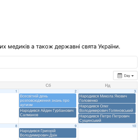
их медиків а також державні свята України.
Day
Сб
Нд
1
2
3
Всесвітній день
Народився Микола Якович
розповсюдження знань про
Головенко
аутизм
Народився Олег
Народився Айдин Гурбанович
Володимирович Голяновський
Салманов
Народився Петро Петрович
Сущинський
8
9
10
Народився Григорій
Володимирович Даїн