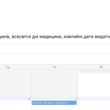
ків, всесвітні дні медицини, ювілейні дати видатн
Ср
Чт
Пт
6
7
Всесвітній день здоров’я