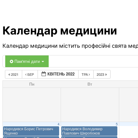
Календар медицини
Календар медицини містить професійні свята меди
Пам'ятні дати
КВІТЕНЬ 2022
2021
БЕР
ТРА
2023
Пн
Вт
4
5
Народився Борис Петрович
Народився Володимир
Ященко
Павлович Широбоков